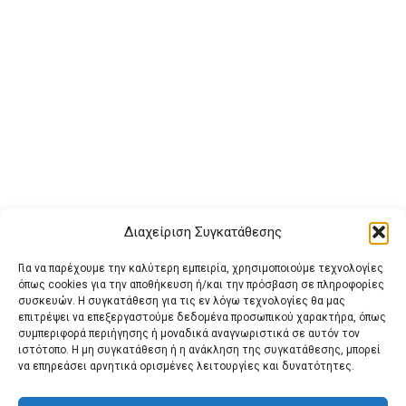
Διαχείριση Συγκατάθεσης
Για να παρέχουμε την καλύτερη εμπειρία, χρησιμοποιούμε τεχνολογίες
όπως cookies για την αποθήκευση ή/και την πρόσβαση σε πληροφορίες
συσκευών. Η συγκατάθεση για τις εν λόγω τεχνολογίες θα μας
επιτρέψει να επεξεργαστούμε δεδομένα προσωπικού χαρακτήρα, όπως
συμπεριφορά περιήγησης ή μοναδικά αναγνωριστικά σε αυτόν τον
ιστότοπο. Η μη συγκατάθεση ή η ανάκληση της συγκατάθεσης, μπορεί
Buy Adspace
ΑΡΧΙΚΗ
ΕΠΙΚΟΙΝΩΝΙΑ
ΟΡΟΙ ΧΡΗΣΗΣ
να επηρεάσει αρνητικά ορισμένες λειτουργίες και δυνατότητες.
Πολιτική Cookies (ΕΕ)
Πολιτική Απορρήτου