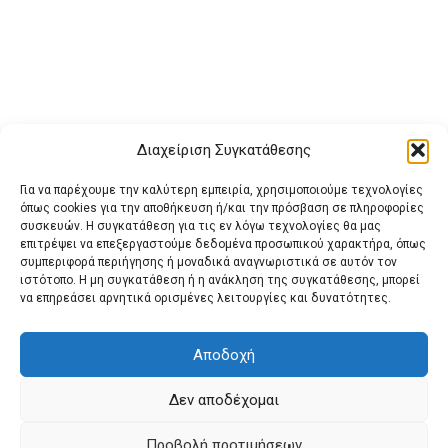
Διαχείριση Συγκατάθεσης
Για να παρέχουμε την καλύτερη εμπειρία, χρησιμοποιούμε τεχνολογίες
όπως cookies για την αποθήκευση ή/και την πρόσβαση σε πληροφορίες
συσκευών. Η συγκατάθεση για τις εν λόγω τεχνολογίες θα μας
επιτρέψει να επεξεργαστούμε δεδομένα προσωπικού χαρακτήρα, όπως
συμπεριφορά περιήγησης ή μοναδικά αναγνωριστικά σε αυτόν τον
ιστότοπο. Η μη συγκατάθεση ή η ανάκληση της συγκατάθεσης, μπορεί
Buy Adspace
ΑΡΧΙΚΗ
ΕΠΙΚΟΙΝΩΝΙΑ
ΟΡΟΙ ΧΡΗΣΗΣ
να επηρεάσει αρνητικά ορισμένες λειτουργίες και δυνατότητες.
Πολιτική Cookies (ΕΕ)
Πολιτική Απορρήτου
Αποδοχή
Δεν αποδέχομαι
© 2022 protienimerosi
Προβολή προτιμήσεων