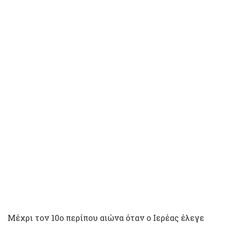
Mέχρι τον 10ο περίπου αιώνα όταν ο Ιερέας έλεγε