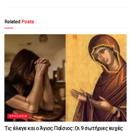
Related
Posts
ΘΡΗΣΚΕΙΑ
Τις έλεγε και ο Άγιος Παΐσιος: Οι 9 σωτήριες ευχές