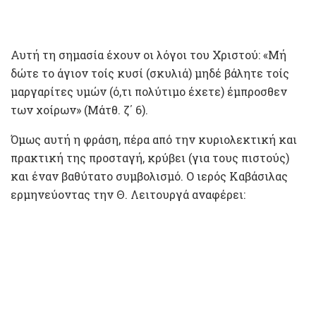
Αυτή τη σημασία έχουν οι λόγοι του Χριστού: «Μή
δώτε το άγιον τοίς κυσί (σκυλιά) μηδέ βάλητε τοίς
μαργαρίτες υμών (ό,τι πολύτιμο έχετε) έμπροσθεν
των χοίρων» (Μάτθ. ζ΄ 6).
Όμως αυτή η φράση, πέρα από την κυριολεκτική και
πρακτική της προσταγή, κρύβει (για τους πιστούς)
και έναν βαθύτατο συμβολισμό. Ο ιερός Καβάσιλας
ερμηνεύοντας την Θ. Λειτουργά αναφέρει: