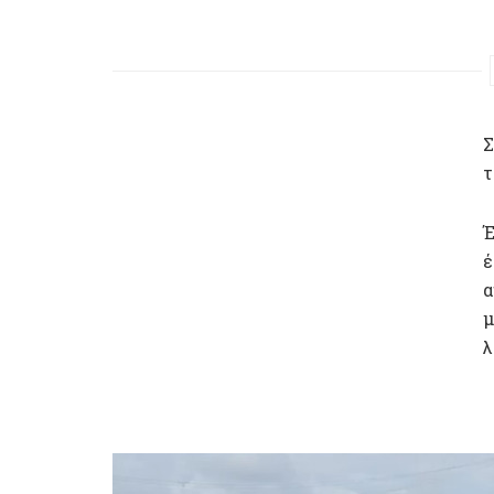
Σ
τ
Έ
έ
α
μ
λ