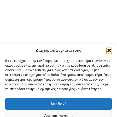
Διαχείριση Συγκατάθεσης
Για να παρέχουμε την καλύτερη εμπειρία, χρησιμοποιούμε τεχνολογίες
όπως cookies για την αποθήκευση ή/και την πρόσβαση σε πληροφορίες
συσκευών. Η συγκατάθεση για τις εν λόγω τεχνολογίες θα μας
επιτρέψει να επεξεργαστούμε δεδομένα προσωπικού χαρακτήρα, όπως
συμπεριφορά περιήγησης ή μοναδικά αναγνωριστικά σε αυτόν τον
ιστότοπο. Η μη συγκατάθεση ή η ανάκληση της συγκατάθεσης, μπορεί
Buy Adspace
ΑΡΧΙΚΗ
ΕΠΙΚΟΙΝΩΝΙΑ
ΟΡΟΙ ΧΡΗΣΗΣ
να επηρεάσει αρνητικά ορισμένες λειτουργίες και δυνατότητες.
Πολιτική Cookies (ΕΕ)
Πολιτική Απορρήτου
Αποδοχή
Δεν αποδέχομαι