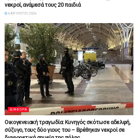
νεκροί, ανάμεσά τους 20 παιδιά
6 ΑΥΓΟΎΣΤΟΥ, 2026
ΔΙΑΦΟΡΑ
Οικογενειακή τραγωδία: Κυνηγός σκότωσε αδελφή,
σύζυγο, τους δύο γιους του – Βρέθηκαν νεκροί σε
διαφορετικά σημεία της πόλης