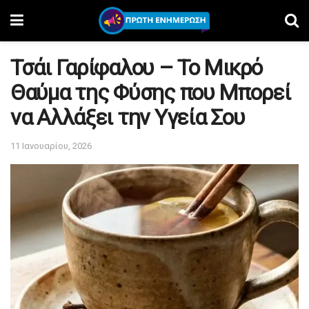
Τσάι Γαρίφαλου – Το Μικρό
Θαύμα της Φύσης που Μπορεί
να Αλλάξει την Υγεία Σου
11 Ιανουαρίου, 2026