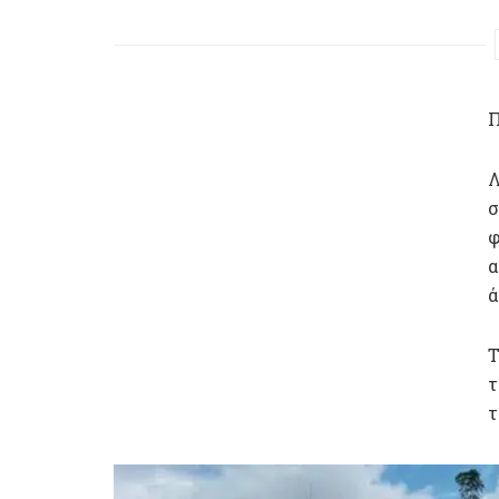
Π
Λ
σ
φ
α
ά
Τ
τ
τ