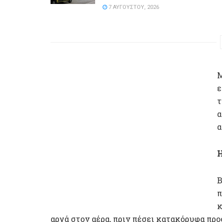
7 ΑΥΓΟΎΣΤΟΥ, 2026
Μ
ε
τ
α
α
Η
Β
π
κ
αργά στον αέρα, πριν πέσει κατακόρυφα προ