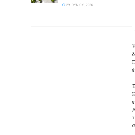
29 ΙΟΥΝΊΟΥ, 2026
Έ
δ
Π
έ
Έ
Η
ε
Α
τ
σ