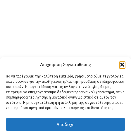
Διαχείριση Συγκατάθεσης
Για να παρέχουμε την καλύτερη εμπειρία, χρησιμοποιούμε τεχνολογίες
όπως cookies για την αποθήκευση ή/και την πρόσβαση σε πληροφορίες
συσκευών. Η συγκατάθεση για τις εν λόγω τεχνολογίες θα μας
επιτρέψει να επεξεργαστούμε δεδομένα προσωπικού χαρακτήρα, όπως
συμπεριφορά περιήγησης ή μοναδικά αναγνωριστικά σε αυτόν τον
ιστότοπο. Η μη συγκατάθεση ή η ανάκληση της συγκατάθεσης, μπορεί
Buy Adspace
ΑΡΧΙΚΗ
ΕΠΙΚΟΙΝΩΝΙΑ
ΟΡΟΙ ΧΡΗΣΗΣ
να επηρεάσει αρνητικά ορισμένες λειτουργίες και δυνατότητες.
Πολιτική Cookies (ΕΕ)
Πολιτική Απορρήτου
Αποδοχή