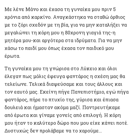
Με λένε Μάνο και έχασα τη γυναίκα μου πριν 5
χρόνια από καρκίνο. Αναγκάστηκα να σταθώ όρθιος
με το ζόρι σχεδόν με τη βία, για να μην καταλήξει να
μεγαλώνει τη κόρη μου η 80χρονη γιαγιά της-η
μητέρα μου-και αργότερα στα ιδρύματα. Για να μην
χάσω το παιδί μου όπως έχασα τον παιδικό μου
έρωτα.
Τη γυναίκα μου τη γνώρισα στο Λύκειο και όλοι
έλεγαν πως μόλις έφευγα φαντάρος η σχέση μας θα
τελείωνε. Τελικά διαψεύσαμε και τους άλλους και
τον εαυτό μας. Εκείνη πήγε Πανεπιστήμιο, εγώ πήγα
φαντάρος, πήρε το πτυχίο της, γύρισα και έπιασα
δουλειά και ήμασταν ακόμα μαζί. Παντρευτήκαμε
από έρωτα και γίναμε γονείς από επιλογή. Η κόρη
μου ήταν το καλύτερο δώρο που μου είχε κάνει ποτέ.
Δυστυχώς δεν προλάβαμε να το χαρούμε…