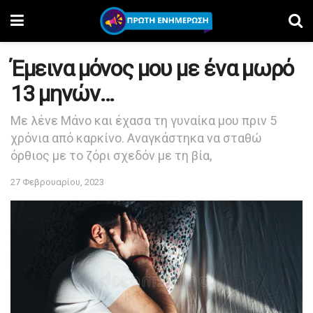
Έμεινα μόνος μου με ένα μωρό
13 μηνών…
Με λένε Μάνο και έχασα τη γυναίκα μου πριν 5
χρόνια από καρκίνο. Αναγκάστηκα να σταθώ
όρθιος με το ζόρι σχεδόν με τη βία,
27 Φεβρουαρίου, 2023