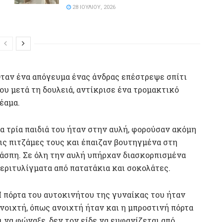
28 ΙΟΥΛΊΟΥ, 2026
ταν ένα απόγευμα ένας άνδρας επέστρεψε σπίτι
ου μετά τη δουλειά, αντίκρισε ένα τρομακτικό
έαμα.
α τρία παιδιά του ήταν στην αυλή, φορούσαν ακόμη
ις πιτζάμες τους και έπαιζαν βουτηγμένα στη
άσπη. Σε όλη την αυλή υπήρχαν διασκορπισμένα
εριτυλίγματα από πατατάκια και σοκολάτες.
 πόρτα του αυτοκινήτου της γυναίκας του ήταν
νοιχτή, όπως ανοιχτή ήταν και η μπροστινή πόρτα
ι να φώναξε, δεν τον είδε να εμφανίζεται από