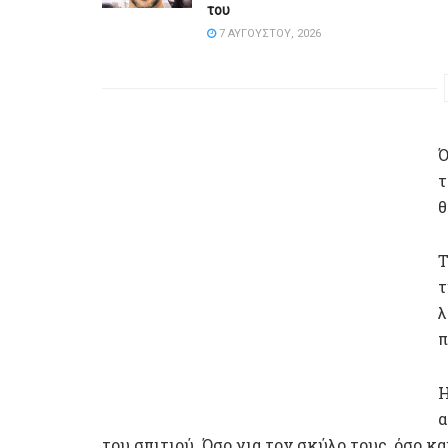
του
7 ΑΥΓΟΎΣΤΟΥ, 2026
Ό
τ
θ
Τ
τ
λ
π
Η
α
του σπιτιού. Όσο για τον σκύλο τους, όσο κα