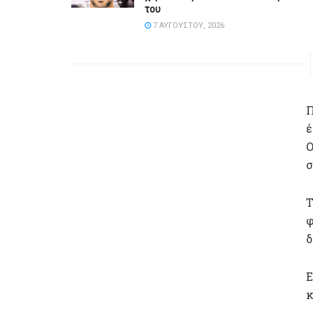
του
7 ΑΥΓΟΎΣΤΟΥ, 2026
Π
έ
Ο
σ
Τ
φ
δ
Ε
κ