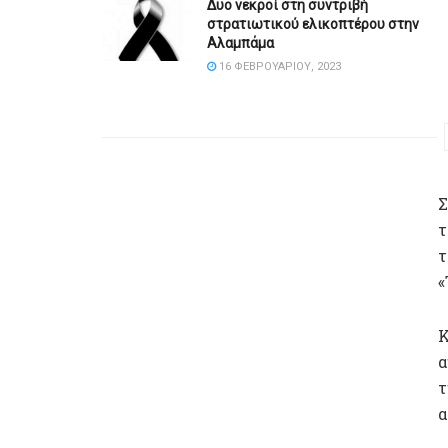
Δυο νεκροί στη συντριβή
στρατιωτικού ελικοπτέρου στην
Αλαμπάμα
16 ΦΕΒΡΟΥΑΡΊΟΥ, 2023
Σ
τ
τ
«
Κ
α
τ
α