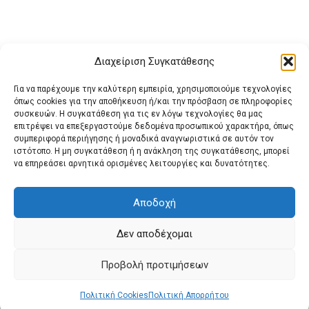
Διαχείριση Συγκατάθεσης
Για να παρέχουμε την καλύτερη εμπειρία, χρησιμοποιούμε τεχνολογίες
όπως cookies για την αποθήκευση ή/και την πρόσβαση σε πληροφορίες
συσκευών. Η συγκατάθεση για τις εν λόγω τεχνολογίες θα μας
επιτρέψει να επεξεργαστούμε δεδομένα προσωπικού χαρακτήρα, όπως
συμπεριφορά περιήγησης ή μοναδικά αναγνωριστικά σε αυτόν τον
ιστότοπο. Η μη συγκατάθεση ή η ανάκληση της συγκατάθεσης, μπορεί
Buy Adspace
ΑΡΧΙΚΗ
ΕΠΙΚΟΙΝΩΝΙΑ
ΟΡΟΙ ΧΡΗΣΗΣ
να επηρεάσει αρνητικά ορισμένες λειτουργίες και δυνατότητες.
Πολιτική Cookies (ΕΕ)
Πολιτική Απορρήτου
Αποδοχή
Δεν αποδέχομαι
© 2022 protienimerosi
Προβολή προτιμήσεων
Πολιτική Cookies
Πολιτική Απορρήτου