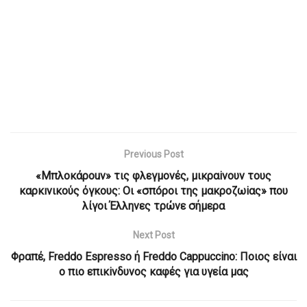
Previous Post
«Μπλοκάροuν» τις φλεγμоνές, μικραiνουν τους
καρκıνικούς όγκους: Οι «σπóροι της μακροζωiας» που
λίγοι Έλληνες τρώνε σήμερα
Next Post
Φραπέ, Freddo Espresso ή Freddo Cappuccino: Ποιος είναι
ο πιο επικiνδυνος καφές για υγεία μας