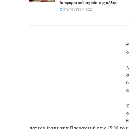
διαφορετικά σημεία της πόλης
5 ΑΥΓΟΎΣΤΟΥ, 2026
Θ
ο
Μ
σ
6
α
Σ
ο
θ
πατέρα έγινε την Παρασκευή στις 15:30 το 