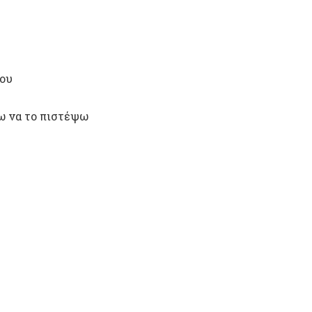
μου
ω να το πιστέψω