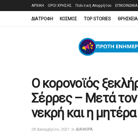
ΑΡΧΙΚΗ
ΟΡΟΙ ΧΡΗΣΗΣ
Πολιτική Απορρήτου
ΕΠΙΚΟΙΝΩΝΙΑ
ΔΙΑΤΡΟΦΗ
ΚΟΣΜΟΣ
TOP STORIES
ΘΡΗΣΚΕΙΑ
Ο κορονοϊός ξεκλήρ
Σέρρες – Μετά τον
νεκρή και η μητέρα
28 Δεκεμβρίου, 2021
in
ΔΙΑΦΟΡΑ