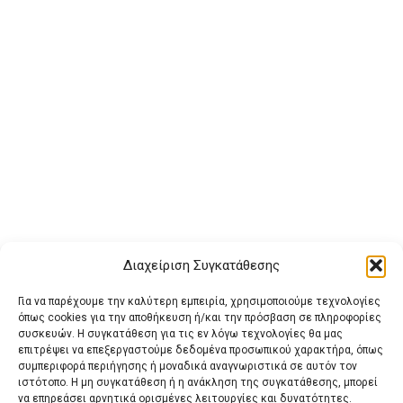
Διαχείριση Συγκατάθεσης
Για να παρέχουμε την καλύτερη εμπειρία, χρησιμοποιούμε τεχνολογίες
όπως cookies για την αποθήκευση ή/και την πρόσβαση σε πληροφορίες
συσκευών. Η συγκατάθεση για τις εν λόγω τεχνολογίες θα μας
επιτρέψει να επεξεργαστούμε δεδομένα προσωπικού χαρακτήρα, όπως
συμπεριφορά περιήγησης ή μοναδικά αναγνωριστικά σε αυτόν τον
ιστότοπο. Η μη συγκατάθεση ή η ανάκληση της συγκατάθεσης, μπορεί
Buy Adspace
ΑΡΧΙΚΗ
ΕΠΙΚΟΙΝΩΝΙΑ
ΟΡΟΙ ΧΡΗΣΗΣ
να επηρεάσει αρνητικά ορισμένες λειτουργίες και δυνατότητες.