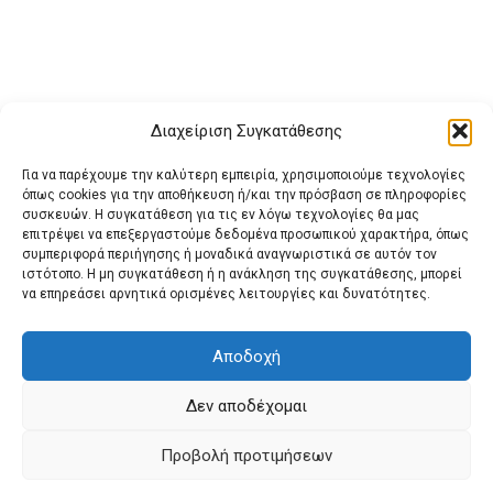
Διαχείριση Συγκατάθεσης
Για να παρέχουμε την καλύτερη εμπειρία, χρησιμοποιούμε τεχνολογίες
όπως cookies για την αποθήκευση ή/και την πρόσβαση σε πληροφορίες
συσκευών. Η συγκατάθεση για τις εν λόγω τεχνολογίες θα μας
επιτρέψει να επεξεργαστούμε δεδομένα προσωπικού χαρακτήρα, όπως
συμπεριφορά περιήγησης ή μοναδικά αναγνωριστικά σε αυτόν τον
ιστότοπο. Η μη συγκατάθεση ή η ανάκληση της συγκατάθεσης, μπορεί
Buy Adspace
ΑΡΧΙΚΗ
ΕΠΙΚΟΙΝΩΝΙΑ
ΟΡΟΙ ΧΡΗΣΗΣ
να επηρεάσει αρνητικά ορισμένες λειτουργίες και δυνατότητες.
Πολιτική Cookies (ΕΕ)
Πολιτική Απορρήτου
Αποδοχή
Δεν αποδέχομαι
© 2022 protienimerosi
Προβολή προτιμήσεων