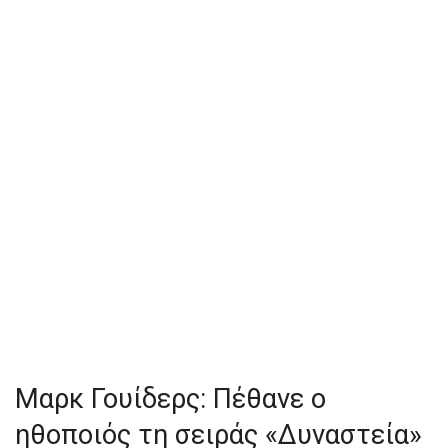
Mαρκ Γουίδερς: Πέθανε ο
ηθοποιός τη σειράς «Δυναστεία»