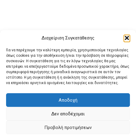
Διαχείριση Συγκατάθεσης
Για να παρέχουμε την καλύτερη εμπειρία, χρησιμοποιούμε τεχνολογίες
όπως cookies για την αποθήκευση ή/και την πρόσβαση σε πληροφορίες
συσκευών. Η συγκατάθεση για τις εν λόγω τεχνολογίες θα μας
επιτρέψει να επεξεργαστούμε δεδομένα προσωπικού χαρακτήρα, όπως
συμπεριφορά περιήγησης ή μοναδικά αναγνωριστικά σε αυτόν τον
ιστότοπο. Η μη συγκατάθεση ή η ανάκληση της συγκατάθεσης, μπορεί
Buy Adspace
ΑΡΧΙΚΗ
ΕΠΙΚΟΙΝΩΝΙΑ
ΟΡΟΙ ΧΡΗΣΗΣ
να επηρεάσει αρνητικά ορισμένες λειτουργίες και δυνατότητες.
Πολιτική Cookies (ΕΕ)
Πολιτική Απορρήτου
Αποδοχή
Δεν αποδέχομαι
© 2022 protienimerosi
Προβολή προτιμήσεων