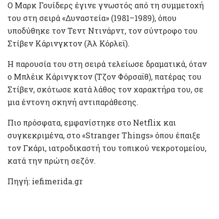
Ο Μαρκ Γουίδερς έγινε γνωστός από τη συμμετοχή
του στη σειρά «Δυναστεία» (1981–1989), όπου
υποδύθηκε τον Τεντ Ντινάρντ, τον σύντροφο του
Στίβεν Κάρινγκτον (Άλ Κόρλεϊ).
Η παρουσία του στη σειρά τελείωσε δραματικά, όταν
ο Μπλέικ Κάρινγκτον (Τζον Φόρσαϊθ), πατέρας του
Στίβεν, σκότωσε κατά λάθος τον χαρακτήρα του, σε
μια έντονη σκηνή αντιπαράθεσης.
Πιο πρόσφατα, εμφανίστηκε στο Netflix και
συγκεκριμένα, στο «Stranger Things» όπου έπαιξε
τον Γκάρι, ιατροδικαστή του τοπικού νεκροτομείου,
κατά την πρώτη σεζόν.
Πηγή: iefimerida.gr