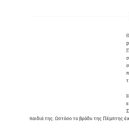
Θ
p
Π
σ
σ
π
τ
Η
ε
Σ
παιδιά της. Ωστόσο το βράδυ της Πέμπτης έ