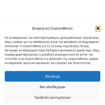
Διαχείριση Συγκατάθεσης
Για να παρέχουμε την καλύτερη εμπειρία, χρησιμοποιούμε τεχνολογίες
όπως cookies για την αποθήκευση ή/και την πρόσβαση σε πληροφορίες
συσκευών. Η συγκατάθεση για τις εν λόγω τεχνολογίες θα μας
επιτρέψει να επεξεργαστούμε δεδομένα προσωπικού χαρακτήρα, όπως
συμπεριφορά περιήγησης ή μοναδικά αναγνωριστικά σε αυτόν τον
ιστότοπο. Η μη συγκατάθεση ή η ανάκληση της συγκατάθεσης, μπορεί
Buy Adspace
ΑΡΧΙΚΗ
ΕΠΙΚΟΙΝΩΝΙΑ
ΟΡΟΙ ΧΡΗΣΗΣ
να επηρεάσει αρνητικά ορισμένες λειτουργίες και δυνατότητες.
Πολιτική Cookies (ΕΕ)
Πολιτική Απορρήτου
Αποδοχή
Δεν αποδέχομαι
© 2022 protienimerosi
Προβολή προτιμήσεων