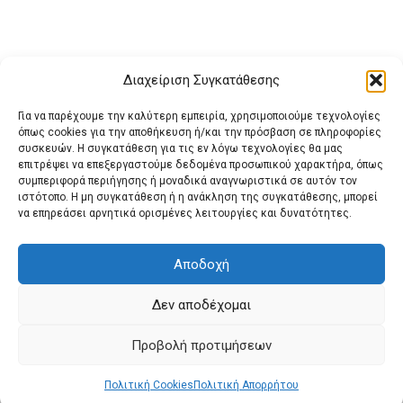
Διαχείριση Συγκατάθεσης
Για να παρέχουμε την καλύτερη εμπειρία, χρησιμοποιούμε τεχνολογίες
όπως cookies για την αποθήκευση ή/και την πρόσβαση σε πληροφορίες
συσκευών. Η συγκατάθεση για τις εν λόγω τεχνολογίες θα μας
επιτρέψει να επεξεργαστούμε δεδομένα προσωπικού χαρακτήρα, όπως
συμπεριφορά περιήγησης ή μοναδικά αναγνωριστικά σε αυτόν τον
ιστότοπο. Η μη συγκατάθεση ή η ανάκληση της συγκατάθεσης, μπορεί
Buy Adspace
ΑΡΧΙΚΗ
ΕΠΙΚΟΙΝΩΝΙΑ
ΟΡΟΙ ΧΡΗΣΗΣ
να επηρεάσει αρνητικά ορισμένες λειτουργίες και δυνατότητες.
Πολιτική Cookies (ΕΕ)
Πολιτική Απορρήτου
Αποδοχή
Δεν αποδέχομαι
© 2022 protienimerosi
Προβολή προτιμήσεων
Πολιτική Cookies
Πολιτική Απορρήτου