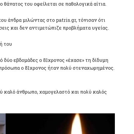
ο θάνατος του οφείλεται σε παθολογικά αίτια.
ου άνδρα μιλώντας στο patris.gr, τόνισαν ότι
σεις και δεν αντιμετώπιζε προβλήματα υγείας.
ή του
ό δύο εβδομάδες ο 81χρονος «έχασε» τη δίδυμη
 πρόσωπα ο 81χρονος ήταν πολύ στεναχωρημένος.
λύ καλό άνθρωπο, χαμογελαστό και πολύ καλός