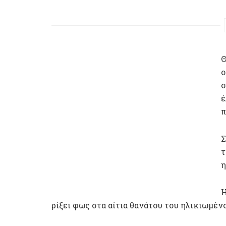
Θ
ο
σ
έ
π
Σ
τ
η
Η
ρίξει φως στα αίτια θανάτου του ηλικιωμέν