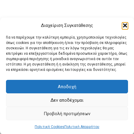
Διαχείριση Συγκατάθεσης
Για να παρέχουμε την καλύτερη εμπειρία, χρησιμοποιούμε τεχνολογίες
όπως cookies για την αποθήκευση ή/και την πρόσβαση σε πληροφορίες
συσκευών. Η συγκατάθεση για τις εν λόγω τεχνολογίες θα μας
επιτρέψει να επεξεργαστούμε δεδομένα προσωπικού χαρακτήρα, όπως
συμπεριφορά περιήγησης ή μοναδικά αναγνωριστικά σε αυτόν τον
ιστότοπο. Η μη συγκατάθεση ή η ανάκληση της συγκατάθεσης, μπορεί
Buy Adspace
ΑΡΧΙΚΗ
ΕΠΙΚΟΙΝΩΝΙΑ
ΟΡΟΙ ΧΡΗΣΗΣ
να επηρεάσει αρνητικά ορισμένες λειτουργίες και δυνατότητες.
Πολιτική Cookies (ΕΕ)
Πολιτική Απορρήτου
Αποδοχή
Δεν αποδέχομαι
© 2022 protienimerosi
Προβολή προτιμήσεων
Πολιτική Cookies
Πολιτική Απορρήτου