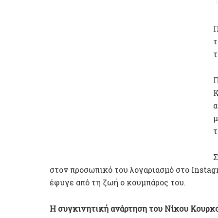
Π
τ
τ
Π
Κ
α
μ
τ
Σ
στον προσωπικό του λογαριασμό στο Insta
έφυγε από τη ζωή ο κουμπάρος του.
Η συγκινητική ανάρτηση του Νίκου Κουρκ