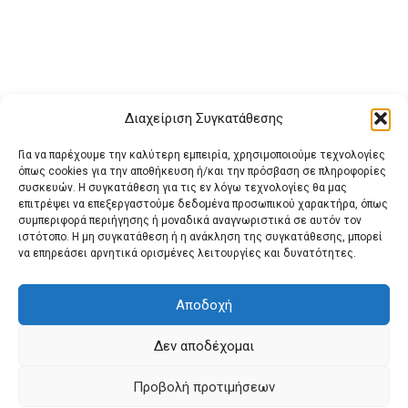
Διαχείριση Συγκατάθεσης
Για να παρέχουμε την καλύτερη εμπειρία, χρησιμοποιούμε τεχνολογίες
όπως cookies για την αποθήκευση ή/και την πρόσβαση σε πληροφορίες
συσκευών. Η συγκατάθεση για τις εν λόγω τεχνολογίες θα μας
επιτρέψει να επεξεργαστούμε δεδομένα προσωπικού χαρακτήρα, όπως
συμπεριφορά περιήγησης ή μοναδικά αναγνωριστικά σε αυτόν τον
ιστότοπο. Η μη συγκατάθεση ή η ανάκληση της συγκατάθεσης, μπορεί
Buy Adspace
ΑΡΧΙΚΗ
ΕΠΙΚΟΙΝΩΝΙΑ
ΟΡΟΙ ΧΡΗΣΗΣ
να επηρεάσει αρνητικά ορισμένες λειτουργίες και δυνατότητες.
Πολιτική Cookies (ΕΕ)
Πολιτική Απορρήτου
Αποδοχή
Δεν αποδέχομαι
© 2022 protienimerosi
Προβολή προτιμήσεων