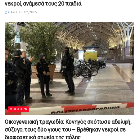
νεκροί, ανάμεσά τους 20 παιδιά
6 ΑΥΓΟΎΣΤΟΥ, 2026
ΔΙΑΦΟΡΑ
Οικογενειακή τραγωδία: Κυνηγός σκότωσε αδελφή,
σύζυγο, τους δύο γιους του – Βρέθηκαν νεκροί σε
διαφορετικά σημεία της πόλης