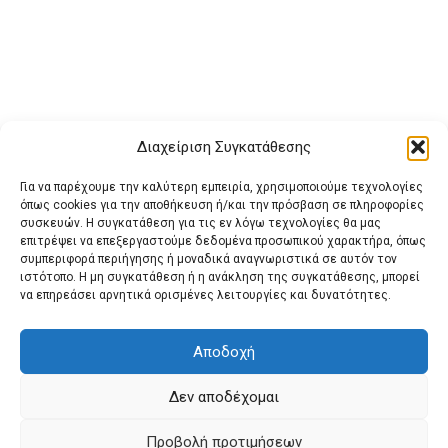
Διαχείριση Συγκατάθεσης
Για να παρέχουμε την καλύτερη εμπειρία, χρησιμοποιούμε τεχνολογίες
όπως cookies για την αποθήκευση ή/και την πρόσβαση σε πληροφορίες
συσκευών. Η συγκατάθεση για τις εν λόγω τεχνολογίες θα μας
επιτρέψει να επεξεργαστούμε δεδομένα προσωπικού χαρακτήρα, όπως
συμπεριφορά περιήγησης ή μοναδικά αναγνωριστικά σε αυτόν τον
ιστότοπο. Η μη συγκατάθεση ή η ανάκληση της συγκατάθεσης, μπορεί
Buy Adspace
ΑΡΧΙΚΗ
ΕΠΙΚΟΙΝΩΝΙΑ
ΟΡΟΙ ΧΡΗΣΗΣ
να επηρεάσει αρνητικά ορισμένες λειτουργίες και δυνατότητες.
Πολιτική Cookies (ΕΕ)
Πολιτική Απορρήτου
Αποδοχή
Δεν αποδέχομαι
© 2022 protienimerosi
Προβολή προτιμήσεων