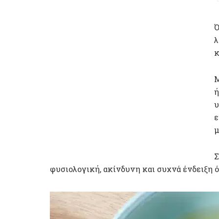
Ό
λ
κ
Μ
ή
υ
ε
μ
Σ
φυσιολογική, ακίνδυνη και συχνά ένδειξη ό