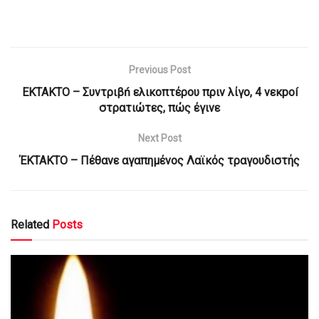
Previous Post
ΕΚΤΑΚΤO – Συντριβń ελικοπτέρου πριν λίγο, 4 νεκpoí
στρατιώτες, πώς έγινε
Next Post
ΈΚΤΑΚΤΟ – Πέθανε αγαπημένος Λαϊκός τραγουδιστής
Related
Posts