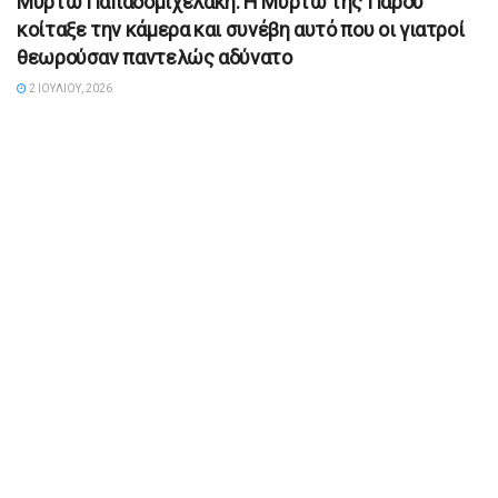
Μυρτώ Παπαδομιχελάκη: Η Μυρτώ της Πάρου
κοίταξε την κάμερα και συνέβη αυτό που οι γιατροί
θεωρούσαν παντελώς αδύνατο
2 ΙΟΥΛΊΟΥ, 2026