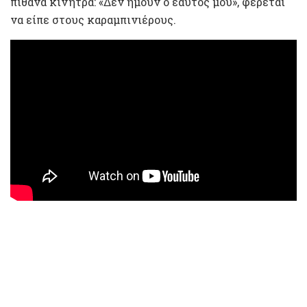
πιθανά κίνητρα: «Δεν ήμουν ο εαυτός μου», φέρεται
να είπε στους καραμπινιέρους.