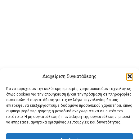
Διαχείριση Συγκατάθεσης
Για να παρέχουμε την καλύτερη εμπειρία, χρησιμοποιούμε τεχνολογίες
όπως cookies για την αποθήκευση ή/και την πρόσβαση σε πληροφορίες
συσκευών. Η συγκατάθεση για τις εν λόγω τεχνολογίες θα μας
επιτρέψει να επεξεργαστούμε δεδομένα προσωπικού χαρακτήρα, όπως
συμπεριφορά περιήγησης ή μοναδικά αναγνωριστικά σε αυτόν τον
ιστότοπο. Η μη συγκατάθεση ή η ανάκληση της συγκατάθεσης, μπορεί
Buy Adspace
ΑΡΧΙΚΗ
ΕΠΙΚΟΙΝΩΝΙΑ
ΟΡΟΙ ΧΡΗΣΗΣ
να επηρεάσει αρνητικά ορισμένες λειτουργίες και δυνατότητες.
Πολιτική Cookies (ΕΕ)
Πολιτική Απορρήτου