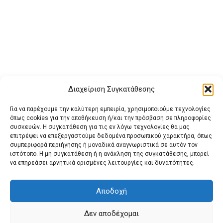
Διαχείριση Συγκατάθεσης
Για να παρέχουμε την καλύτερη εμπειρία, χρησιμοποιούμε τεχνολογίες
όπως cookies για την αποθήκευση ή/και την πρόσβαση σε πληροφορίες
συσκευών. Η συγκατάθεση για τις εν λόγω τεχνολογίες θα μας
επιτρέψει να επεξεργαστούμε δεδομένα προσωπικού χαρακτήρα, όπως
συμπεριφορά περιήγησης ή μοναδικά αναγνωριστικά σε αυτόν τον
ιστότοπο. Η μη συγκατάθεση ή η ανάκληση της συγκατάθεσης, μπορεί
Buy Adspace
ΑΡΧΙΚΗ
ΕΠΙΚΟΙΝΩΝΙΑ
ΟΡΟΙ ΧΡΗΣΗΣ
να επηρεάσει αρνητικά ορισμένες λειτουργίες και δυνατότητες.
Πολιτική Cookies (ΕΕ)
Πολιτική Απορρήτου
Αποδοχή
Δεν αποδέχομαι