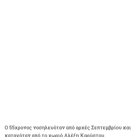
O 55χρονος νοσηλευόταν από αρχές Σεπτεμβρίου και
καταγόταν από το χωριό Αλέξη Καρύστου.