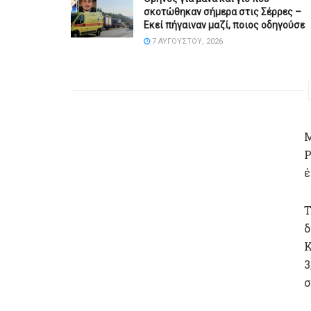
σκοτώθηκαν σήμερα στις Σέρρες –
Εκεί πήγαιναν μαζί, ποιος οδηγούσε
7 ΑΥΓΟΎΣΤΟΥ, 2026
Μ
Ρ
έ
Τ
δ
Κ
3
σ