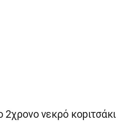
ο 2χρονο νεκρό κοpιτσάκι